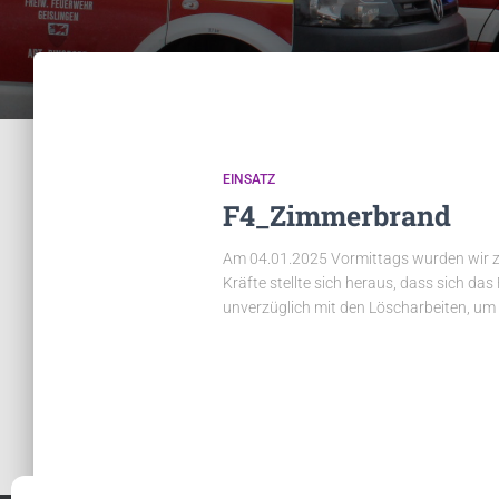
EINSATZ
F4_Zimmerbrand
Am 04.01.2025 Vormittags wurden wir zu
Kräfte stellte sich heraus, dass sich d
unverzüglich mit den Löscharbeiten, um 