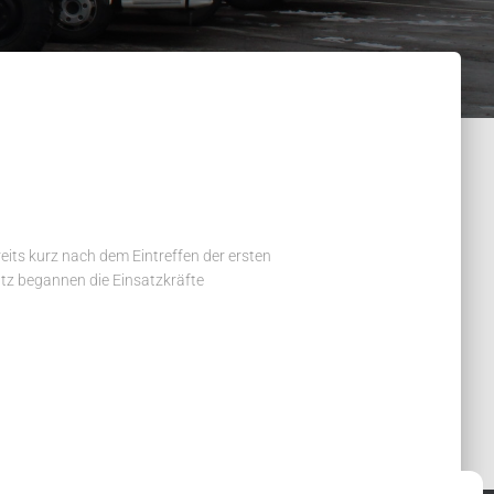
its kurz nach dem Eintreffen der ersten
utz begannen die Einsatzkräfte