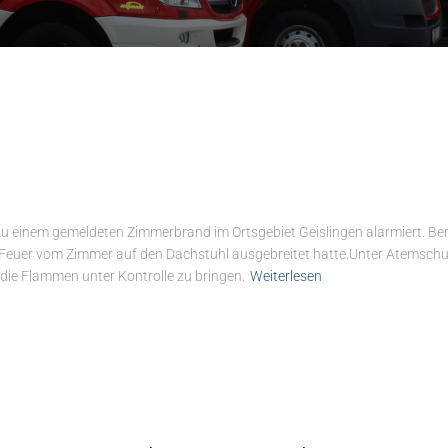
 einem gemeldeten Zimmerbrand im Ortsgebiet Geislingen alarmiert. Bere
as Feuer vom Zimmer auf den Dachstuhl ausgebreitet hatte.Unter Atemsch
die Flammen unter Kontrolle zu bringen.
Weiterlesen