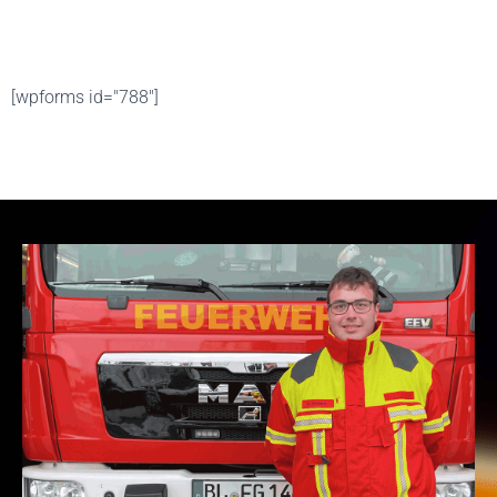
[wpforms id="788"]