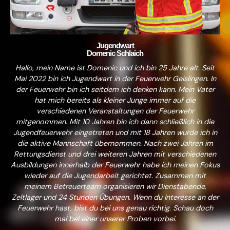
Jugendwart
Domenic Schlaich
Hallo, mein Name ist Domenic und ich bin 25 Jahre alt. Seit
Mai 2022 bin ich Jugendwart in der Feuerwehr Geislingen. In
der Feuerwehr bin ich seitdem ich denken kann. Mein Vater
hat mich bereits als kleiner Junge immer auf die
verschiedenen Veranstaltungen der Feuerwehr
mitgenommen. Mit 10 Jahren bin ich dann schließlich in die
Jugendfeuerwehr eingetreten und mit 18 Jahren wurde ich in
die aktive Mannschaft übernommen. Nach zwei Jahren im
Rettungsdienst und drei weiteren Jahren mit verschiedenen
Ausbildungen innerhalb der Feuerwehr habe ich meinen Fokus
wieder auf die Jugendarbeit gerichtet. Zusammen mit
meinem Betreuerteam organisieren wir Dienstabende,
Zeltlager und 24 Stunden Übungen. Wenn du Interesse an der
Feuerwehr hast, bist du bei uns genau richtig. Schau doch
mal bei einer unserer Proben vorbei.