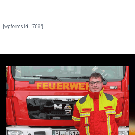
[wpforms id="788"]