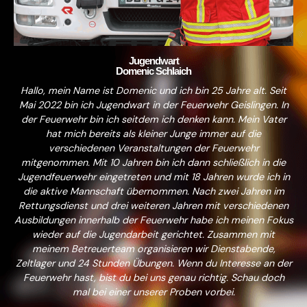
Jugendwart
Domenic Schlaich
Hallo, mein Name ist Domenic und ich bin 25 Jahre alt. Seit
Mai 2022 bin ich Jugendwart in der Feuerwehr Geislingen. In
der Feuerwehr bin ich seitdem ich denken kann. Mein Vater
hat mich bereits als kleiner Junge immer auf die
verschiedenen Veranstaltungen der Feuerwehr
mitgenommen. Mit 10 Jahren bin ich dann schließlich in die
Jugendfeuerwehr eingetreten und mit 18 Jahren wurde ich in
die aktive Mannschaft übernommen. Nach zwei Jahren im
Rettungsdienst und drei weiteren Jahren mit verschiedenen
Ausbildungen innerhalb der Feuerwehr habe ich meinen Fokus
wieder auf die Jugendarbeit gerichtet. Zusammen mit
meinem Betreuerteam organisieren wir Dienstabende,
Zeltlager und 24 Stunden Übungen. Wenn du Interesse an der
Feuerwehr hast, bist du bei uns genau richtig. Schau doch
mal bei einer unserer Proben vorbei.