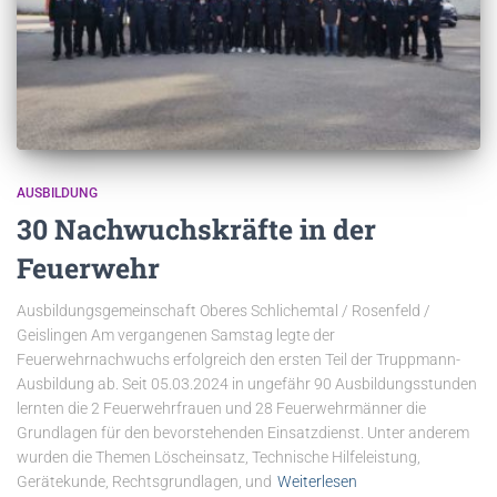
AUSBILDUNG
30 Nachwuchskräfte in der
Feuerwehr
Ausbildungsgemeinschaft Oberes Schlichemtal / Rosenfeld /
Geislingen Am vergangenen Samstag legte der
Feuerwehrnachwuchs erfolgreich den ersten Teil der Truppmann-
Ausbildung ab. Seit 05.03.2024 in ungefähr 90 Ausbildungsstunden
lernten die 2 Feuerwehrfrauen und 28 Feuerwehrmänner die
Grundlagen für den bevorstehenden Einsatzdienst. Unter anderem
wurden die Themen Löscheinsatz, Technische Hilfeleistung,
Gerätekunde, Rechtsgrundlagen, und
Weiterlesen