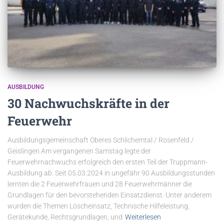
AUSBILDUNG
30 Nachwuchskräfte in der
Feuerwehr
Ausbildungsgemeinschaft Oberes Schlichemtal / Rosenfeld /
Geislingen Am vergangenen Samstag legte der
Feuerwehrnachwuchs erfolgreich den ersten Teil der Truppmann-
Ausbildung ab. Seit 05.03.2024 in ungefähr 90 Ausbildungsstunden
lernten die 2 Feuerwehrfrauen und 28 Feuerwehrmänner die
Grundlagen für den bevorstehenden Einsatzdienst. Unter anderem
wurden die Themen Löscheinsatz, Technische Hilfeleistung,
Gerätekunde, Rechtsgrundlagen, und
Weiterlesen