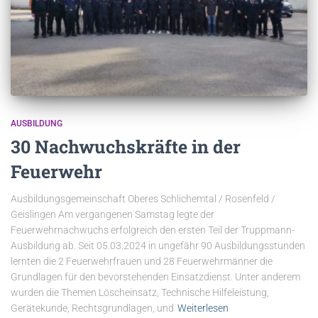
AUSBILDUNG
30 Nachwuchskräfte in der
Feuerwehr
Ausbildungsgemeinschaft Oberes Schlichemtal / Rosenfeld /
Geislingen Am vergangenen Samstag legte der
Feuerwehrnachwuchs erfolgreich den ersten Teil der Truppmann-
Ausbildung ab. Seit 05.03.2024 in ungefähr 90 Ausbildungsstunden
lernten die 2 Feuerwehrfrauen und 28 Feuerwehrmänner die
Grundlagen für den bevorstehenden Einsatzdienst. Unter anderem
wurden die Themen Löscheinsatz, Technische Hilfeleistung,
Gerätekunde, Rechtsgrundlagen, und
Weiterlesen