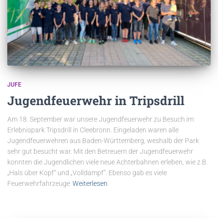
JUFE
Jugendfeuerwehr in Tripsdrill
Am 18. September war unsere Jugendfeuerwehr zu Besuch im
Erlebnispark Tripsdrill in Cleebronn. Eingeladen waren alle
Jugendfeuerwehren aus Baden-Württemberg, weshalb der Park
sehr gut besucht war. Mit den Betreuern der Jugendfeuerwehr
konnten die Jugendlichen viele neue Achterbahnen erleben, wie z.B.
„Hals über Kopf“ und „Volldampf“. Ebenso gab es viele
Feuerwehrfahrzeuge
Weiterlesen