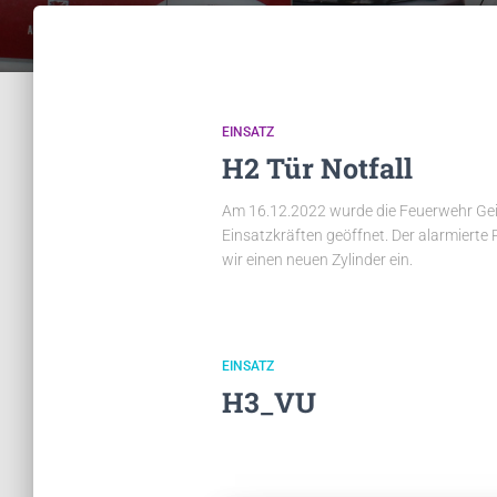
EINSATZ
H2 Tür Notfall
Am 16.12.2022 wurde die Feuerwehr Geisl
Einsatzkräften geöffnet. Der alarmierte 
wir einen neuen Zylinder ein.
EINSATZ
H3_VU