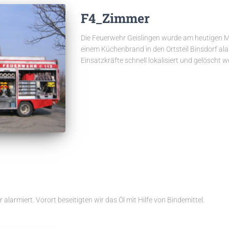
F4_Zimmer
Die Feuerwehr Geislingen wurde am heutigen Mo
einem Küchenbrand in den Ortsteil Binsdorf ala
Einsatzkräfte schnell lokalisiert und gelöscht w
larmiert. Vorort beseitigten wir das Öl mit Hilfe von Bindemittel.