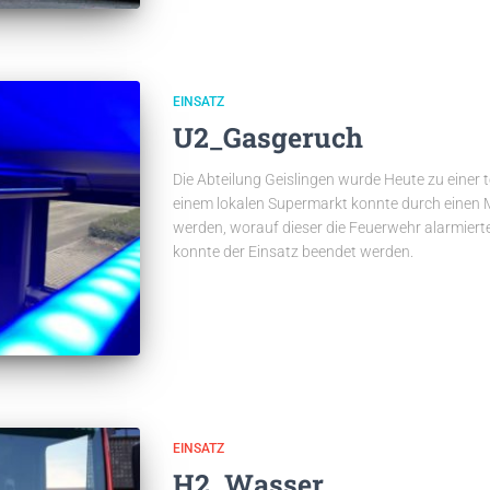
EINSATZ
U2_Gasgeruch
Die Abteilung Geislingen wurde Heute zu einer t
einem lokalen Supermarkt konnte durch einen M
werden, worauf dieser die Feuerwehr alarmiert
konnte der Einsatz beendet werden.
EINSATZ
H2_Wasser