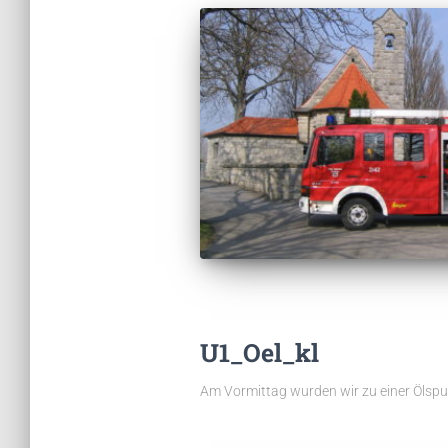
U1_Oel_kl
Am Vormittag wurden wir zu einer Ölspur a