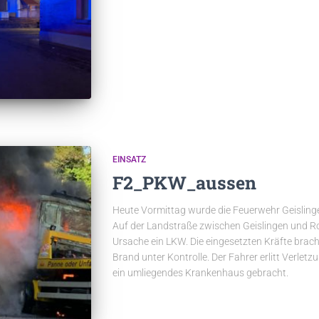
EINSATZ
F2_PKW_aussen
Heute Vormittag wurde die Feuerwehr Geisling
Auf der Landstraße zwischen Geislingen und R
Ursache ein LKW. Die eingesetzten Kräfte bracht
Brand unter Kontrolle. Der Fahrer erlitt Verle
ein umliegendes Krankenhaus gebracht.