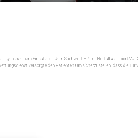
ingen zu einem Einsatz mit dem Stichwort H2 Tür Notfall alarmiert.Vor 
Rettungsdienst versorgte den Patienten.Um sicherzustellen, dass die Tür 