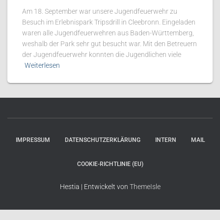
Am 18. September war unsere Jugendfeuerwehr zu
Besuch im Erlebnispark Tripsdrill in Cleebronn. Eingeladen
waren alle Jugendfeuerwehren aus Baden-Württemberg,
weshalb der Park sehr gut besucht war. Mit den Betreuern
der Jugendfeuerwehr konnten die Jugendlichen viele
Weiterlesen
IMPRESSUM
DATENSCHUTZERKLÄRUNG
INTERN
MAIL
COOKIE-RICHTLINIE (EU)
Hestia | Entwickelt von
ThemeIsle