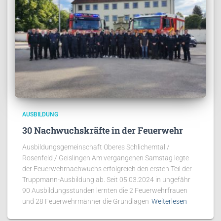
AUSBILDUNG
30 Nachwuchskräfte in der Feuerwehr
Ausbildungsgemeinschaft Oberes Schlichemtal /
Rosenfeld / Geislingen Am vergangenen Samstag legte
der Feuerwehrnachwuchs erfolgreich den ersten Teil der
Truppmann-Ausbildung ab. Seit 05.03.2024 in ungefähr
90 Ausbildungsstunden lernten die 2 Feuerwehrfrauen
und 28 Feuerwehrmänner die Grundlagen
Weiterlesen