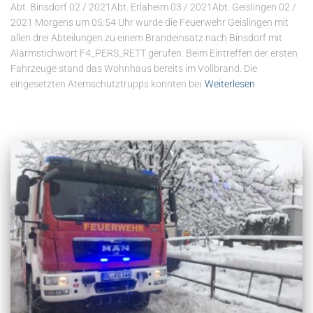
Abt. Binsdorf 02 / 2021Abt. Erlaheim 03 / 2021Abt. Geislingen 02 /
2021 Morgens um 05:54 Uhr⁠ wurde die Feuerwehr Geislingen mit
allen drei Abteilungen zu einem Brandeinsatz nach Binsdorf mit
Alarmstichwort F4_PERS_RETT gerufen. Beim Eintreffen der ersten
Fahrzeuge stand das Wohnhaus bereits im Vollbrand. Die
eingesetzten Atemschutztrupps konnten bei
Weiterlesen