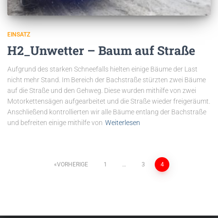
EINSATZ
H2_Unwetter – Baum auf Straße
Aufgrund des starken Schneefalls hielten einige Bäume der Last
nicht mehr Stand. Im Bereich der Bachstraße stürzten zwei Bäume
auf die Straße und den Gehweg. Diese wurden mithilfe von zwei
Motorkettensägen aufgearbeitet und die Straße wieder freigeräumt.
Anschließend kontrollierten wir alle Bäume entlang der Bachstraße
und befreiten einige mithilfe von
Weiterlesen
VORHERIGE
1
…
3
4