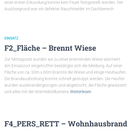
einer ersten Erkundung konnte kein Feuer festgestellt werden. Der
Auslösegrund war ein defekter Rauchmelder im Dachbereich.
EINSATZ
F2_Fläche – Brennt Wiese
Zur Mittagszeit wurden wir zu einer brennenden Wiese alarmiert.
Am Einsatzort eingetroffen bestätigte sich die Meldung. Auf einer
Fläche von ca. 50m x 60m brannte die Wiese und einige Heuhaufen.
Die Brandausbreitung konnte schnell gestoppt werden. Die Haufen
wurden auseinandergezogen und abgelöscht, die Fläche gewässert
und alles mit der Wärmebildkamera
Weiterlesen
F4_PERS_RETT – Wohnhausbrand