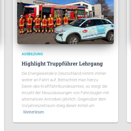
AUSBILDUNG
Highlight Truppführer Lehrgang
Die Energiewende in Deutschland nimmt immer
weiter an Fahrt auf. Betrachtet man hierzu
Daten des Kraftfahrtbundesamtes, so steigt die
Anzahl der Neuzulassungen von Fahrzeugen mit
alternativen Antrieben jährlich. Gegenüber dem
Vorjahreszeitraum stieg dieser Anteil um
Weiterlesen