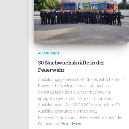
AUSBILDUNG
30 Nachwuchskräfte in der
Feuerwehr
Ausbildungsgemeinschaft Oberes Schlichemtal /
Rosenfeld / Geislingen Am vergangenen
Samstag legte der Feuerwehrnachwuchs
erfolgreich den ersten Teil der Truppmann-
Ausbildung ab. Seit 05.03.2024 in ungefähr 90
Ausbildungsstunden lernten die 2
Feuerwehrfrauen und 28 Feuerwehrmänner die
Grundlagen
Weiterlesen