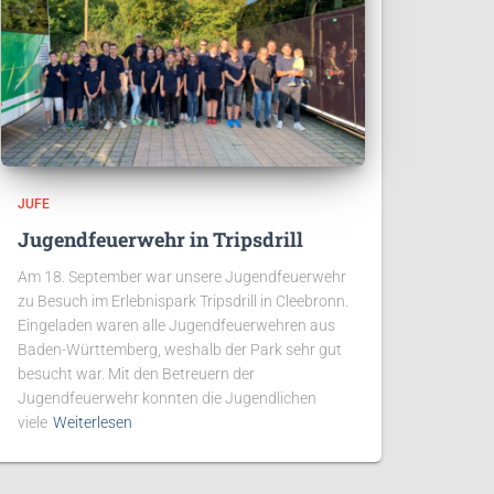
JUFE
Jugendfeuerwehr in Tripsdrill
Am 18. September war unsere Jugendfeuerwehr
zu Besuch im Erlebnispark Tripsdrill in Cleebronn.
Eingeladen waren alle Jugendfeuerwehren aus
Baden-Württemberg, weshalb der Park sehr gut
besucht war. Mit den Betreuern der
Jugendfeuerwehr konnten die Jugendlichen
viele
Weiterlesen